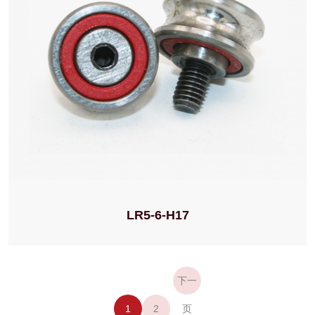
LR5-6-H17
下一
1
2
页