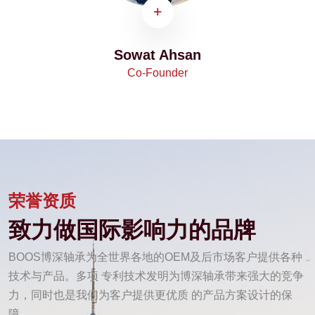
Sowat Ahsan
Co-Founder
荣誉资质
致力做国际影响力的品牌
BOOS博深轴承为全世界各地的OEM及后市场客户提供各种
技术与产品。多项 专利技术发明为博深轴承带来强大的竞争
“绣花机旋梭轴套”新型专利证书
力，同时也是我们为客户提供更优质 的产品方案设计的保
障。