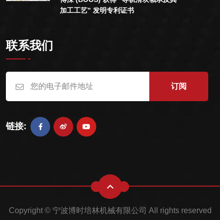
加工工艺” 发明专利证书
联系我们
订阅
链接:
Copyright © 宁波博时培林机械有限公司 All rights reserved