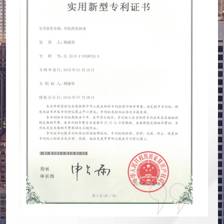
“绣花机旋梭轴套”新型专利证书
博深 (BOOS) 获得 “导轨滑块轴承
及其加工工艺” 发明专利证书