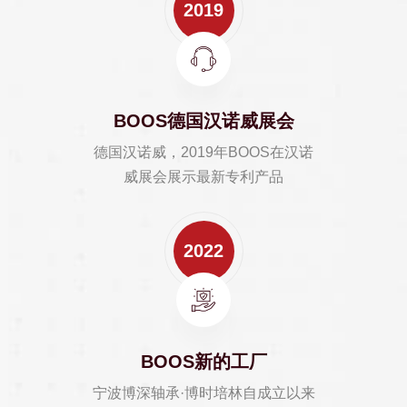
2019
BOOS德国汉诺威展会
德国汉诺威，2019年BOOS在汉诺
威展会展示最新专利产品
2022
BOOS新的工厂
宁波博深轴承·博时培林自成立以来