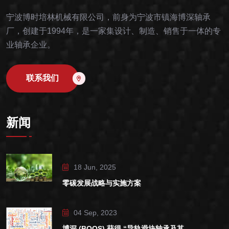
宁波博时培林机械有限公司，前身为宁波市镇海博深轴承
厂，创建于1994年，是一家集设计、制造、销售于一体的专
业轴承企业。
联系我们
新闻
18 Jun, 2025
零碳发展战略与实施方案
04 Sep, 2023
博深 (BOOS) 获得 “导轨滑块轴承及其