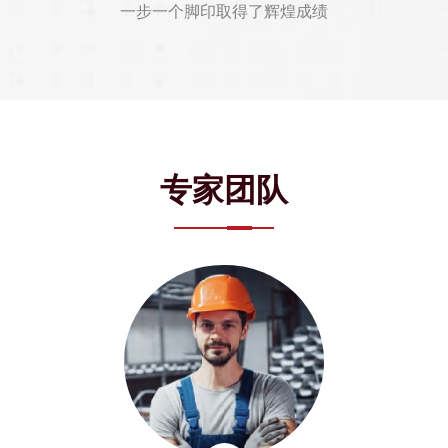
一步一个脚印取得了辉煌成绩
专家团队
博深 (BOOS) 成功获得新实用新型
专利证书